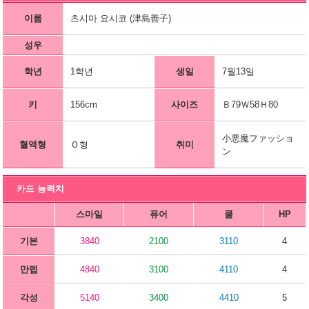
이름
츠시마 요시코 (津島善子)
성우
학년
1학년
생일
7월13일
키
156cm
사이즈
Ｂ79Ｗ58Ｈ80
小悪魔ファッショ
혈액형
Ｏ형
취미
ン
카드 능력치
스마일
퓨어
쿨
HP
기본
3840
2100
3110
4
만렙
4840
3100
4110
4
각성
5140
3400
4410
5