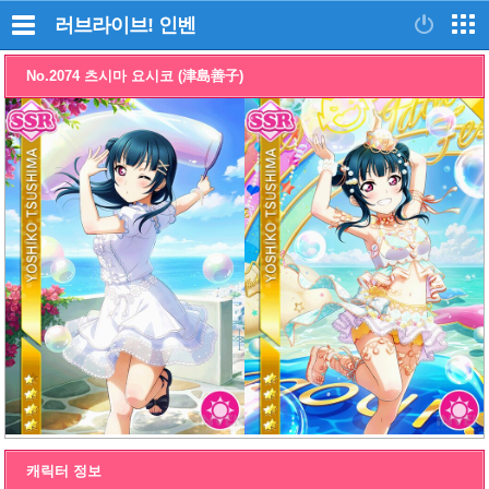
러브라이브!
인벤
No.2074 츠시마 요시코 (津島善子)
캐릭터 정보