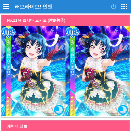
러브라이브!
인벤
No.2174 츠시마 요시코 (津島善子)
캐릭터 정보