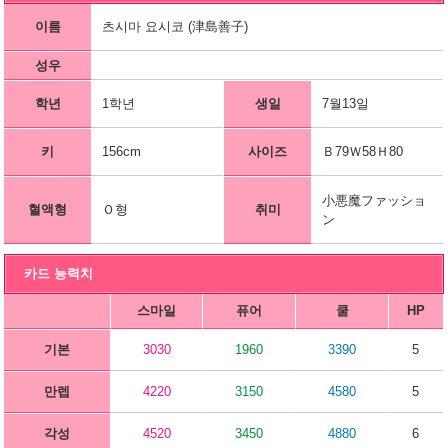
이름
츠시마 요시코 (津島善子)
성우
학년
1학년
생일
7월13일
키
156cm
사이즈
Ｂ79Ｗ58Ｈ80
小悪魔ファッショ
혈액형
Ｏ형
취미
ン
카드 능력치
스마일
퓨어
쿨
HP
기본
3030
1960
3390
5
만렙
4220
3150
4580
5
각성
4520
3450
4880
6