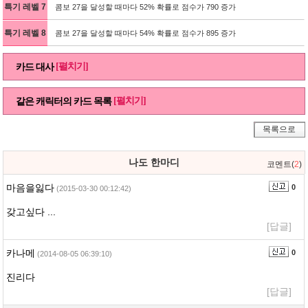
특기 레벨 7
콤보 27을 달성할 때마다 52% 확률로 점수가 790 증가
특기 레벨 8
콤보 27을 달성할 때마다 54% 확률로 점수가 895 증가
[펼치기]
카드 대사
[펼치기]
같은 캐릭터의 카드 목록
목록으로
나도 한마디
코멘트(
2
)
마음을잃다
0
(2015-03-30 00:12:42)
갖고싶다 ...
[답글]
카나메
0
(2014-08-05 06:39:10)
진리다
[답글]