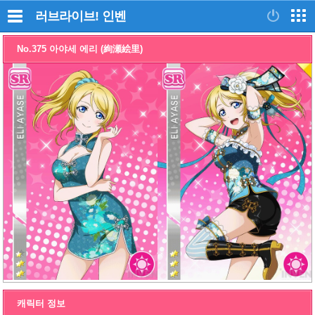
러브라이브!
인벤
No.375 아야세 에리 (絢瀬絵里)
캐릭터 정보