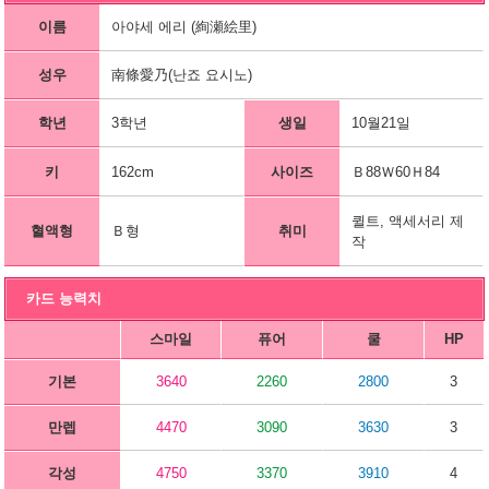
이름
아야세 에리 (絢瀬絵里)
성우
南條愛乃(난죠 요시노)
학년
3학년
생일
10월21일
키
162cm
사이즈
Ｂ88Ｗ60Ｈ84
퀼트, 액세서리 제
혈액형
Ｂ형
취미
작
카드 능력치
스마일
퓨어
쿨
HP
기본
3640
2260
2800
3
만렙
4470
3090
3630
3
각성
4750
3370
3910
4