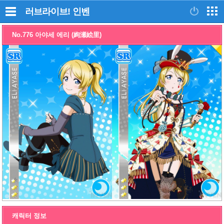
러브라이브!
인벤
No.776 아야세 에리 (絢瀬絵里)
캐릭터 정보