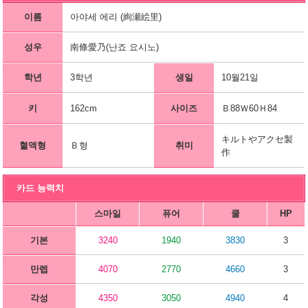
이름
아야세 에리 (絢瀬絵里)
성우
南條愛乃(난죠 요시노)
학년
3학년
생일
10월21일
키
162cm
사이즈
Ｂ88Ｗ60Ｈ84
キルトやアクセ製
혈액형
Ｂ형
취미
作
카드 능력치
스마일
퓨어
쿨
HP
기본
3240
1940
3830
3
만렙
4070
2770
4660
3
각성
4350
3050
4940
4