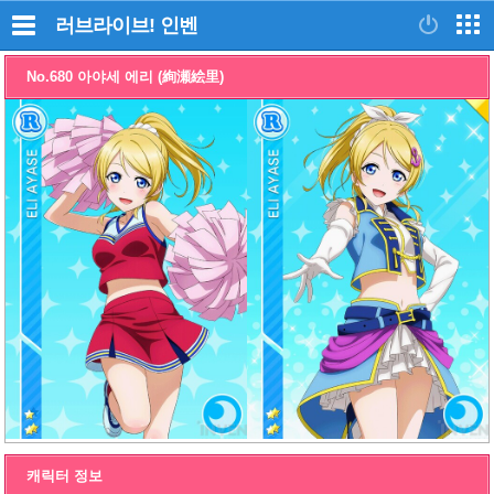
러브라이브!
인벤
No.680 아야세 에리 (絢瀬絵里)
캐릭터 정보