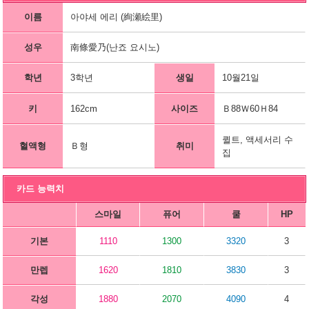
이름
아야세 에리 (絢瀬絵里)
성우
南條愛乃(난죠 요시노)
학년
3학년
생일
10월21일
키
162cm
사이즈
Ｂ88Ｗ60Ｈ84
퀼트, 액세서리 수
혈액형
Ｂ형
취미
집
카드 능력치
스마일
퓨어
쿨
HP
기본
1110
1300
3320
3
만렙
1620
1810
3830
3
각성
1880
2070
4090
4