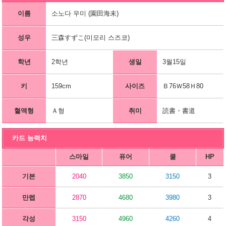
이름
소노다 우미 (園田海未)
성우
三森すずこ(미모리 스즈코)
학년
2학년
생일
3월15일
키
159cm
사이즈
Ｂ76Ｗ58Ｈ80
혈액형
Ａ형
취미
読書・書道
카드 능력치
스마일
퓨어
쿨
HP
기본
2040
3850
3150
3
만렙
2870
4680
3980
3
각성
3150
4960
4260
4