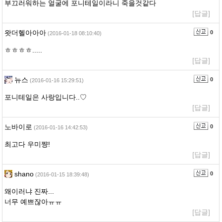
부끄러워하는 얼굴에 포니테일이라니 죽을것같다
[답글]
왓더헬아아아
0
(2016-01-18 08:10:40)
ㅎㅎㅎㅎ.....
[답글]
뉴스
0
(2016-01-16 15:29:51)
포니테일은 사랑입니다..♡
[답글]
노바이로
0
(2016-01-16 14:42:53)
최고다 우미쨩!
[답글]
shano
0
(2016-01-15 18:39:48)
왜이러냐 진짜...
너무 예쁘잖아ㅠㅠ
[답글]