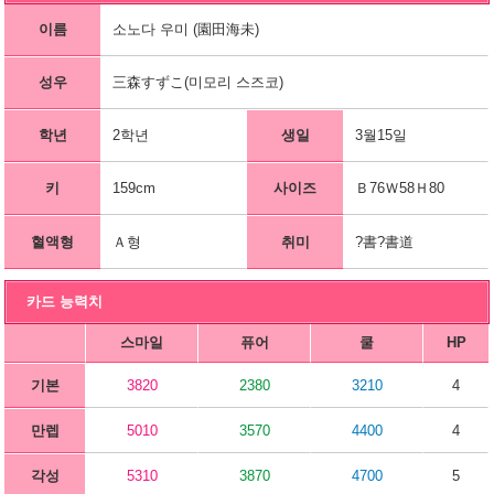
이름
소노다 우미 (園田海未)
성우
三森すずこ(미모리 스즈코)
학년
2학년
생일
3월15일
키
159cm
사이즈
Ｂ76Ｗ58Ｈ80
혈액형
Ａ형
취미
?書?書道
카드 능력치
스마일
퓨어
쿨
HP
기본
3820
2380
3210
4
만렙
5010
3570
4400
4
각성
5310
3870
4700
5