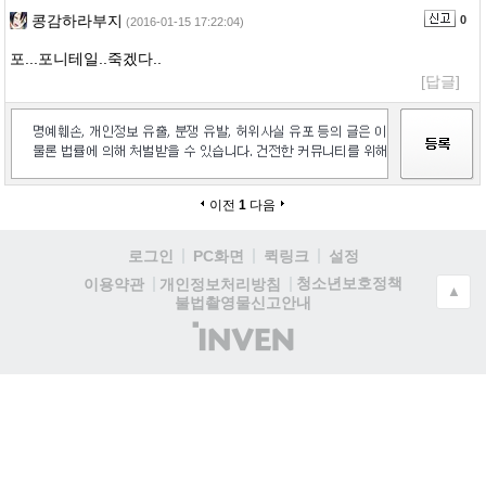
콩감하라부지
0
(2016-01-15 17:22:04)
포...포니테일..죽겠다..
[답글]
이전
1
다음
로그인
PC화면
퀵링크
설정
청소년보호정책
이용약관
개인정보처리방침
▲
불법촬영물신고안내
(주)
인
벤