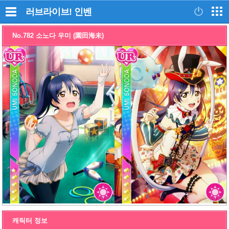
러브라이브!
인벤
No.782 소노다 우미 (園田海未)
캐릭터 정보