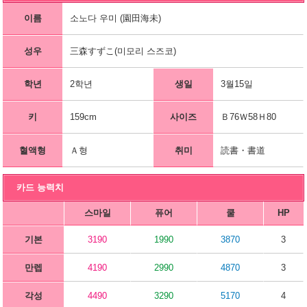
이름
소노다 우미 (園田海未)
성우
三森すずこ(미모리 스즈코)
학년
2학년
생일
3월15일
키
159cm
사이즈
Ｂ76Ｗ58Ｈ80
혈액형
Ａ형
취미
読書・書道
카드 능력치
스마일
퓨어
쿨
HP
기본
3190
1990
3870
3
만렙
4190
2990
4870
3
각성
4490
3290
5170
4