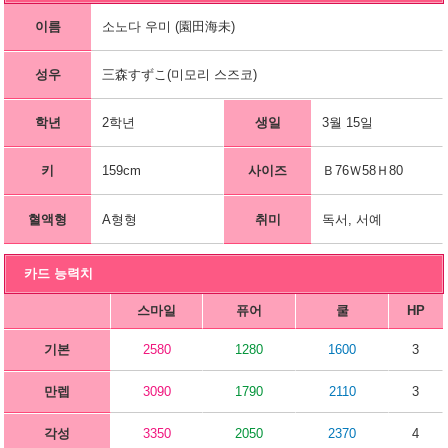
이름
소노다 우미 (園田海未)
성우
三森すずこ(미모리 스즈코)
학년
2학년
생일
3월 15일
키
159cm
사이즈
Ｂ76Ｗ58Ｈ80
혈액형
A형형
취미
독서, 서예
카드 능력치
스마일
퓨어
쿨
HP
기본
2580
1280
1600
3
만렙
3090
1790
2110
3
각성
3350
2050
2370
4