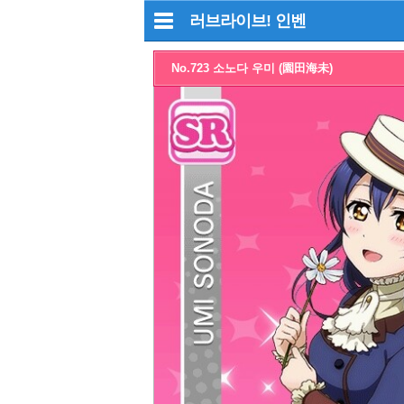
러브라이브!
인벤
No.723 소노다 우미 (園田海未)