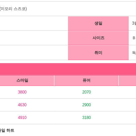
미모리 스즈코)
생일
3
사이즈
Ｂ
취미
독
스마일
퓨어
3800
2070
4630
2900
4910
3180
마일 하트