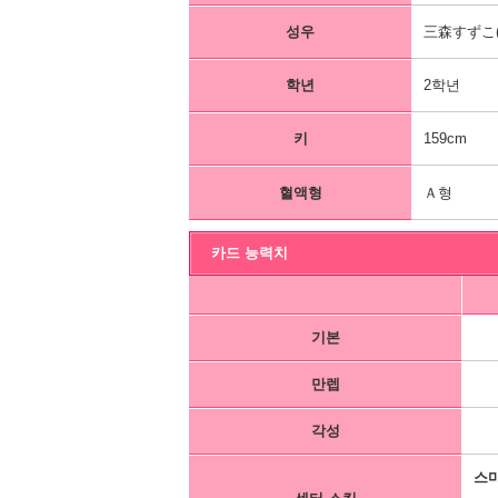
성우
三森すずこ(
학년
2학년
키
159cm
혈액형
Ａ형
카드 능력치
기본
만렙
각성
스