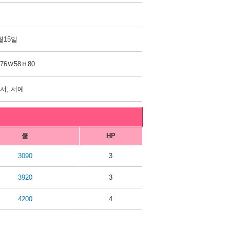
월15일
76Ｗ58Ｈ80
서, 서예
쿨
HP
3090
3
3920
3
4200
4