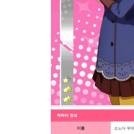
캐릭터 정보
이름
소노다 우미