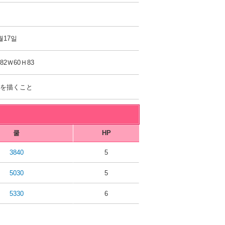
월17일
82Ｗ60Ｈ83
絵を描くこと
쿨
HP
3840
5
5030
5
5330
6