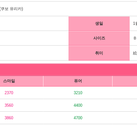
쿠보 유리카)
생일
1
사이즈
Ｂ
취미
스마일
퓨어
2370
3210
3560
4400
3860
4700