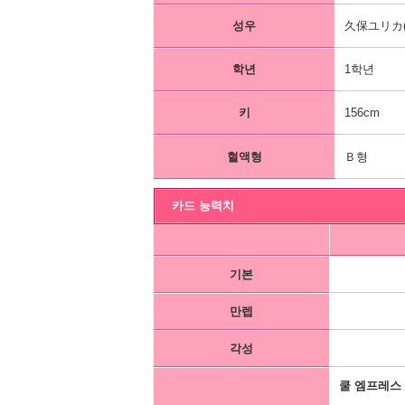
성우
久保ユリカ(
학년
1학년
키
156cm
혈액형
Ｂ형
카드 능력치
기본
만렙
각성
쿨 엠프레스