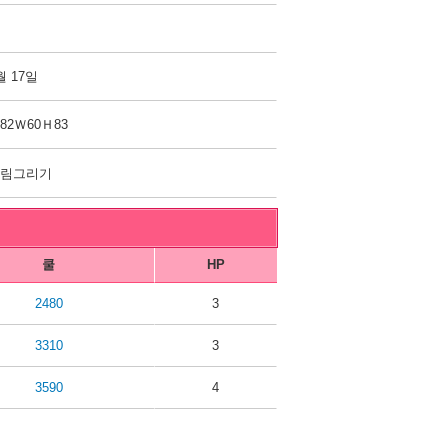
월 17일
82Ｗ60Ｈ83
그림그리기
쿨
HP
2480
3
3310
3
3590
4