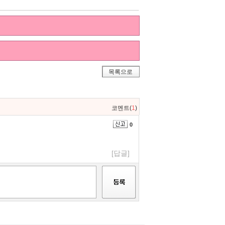
목록으로
코멘트(
1
)
0
[답글]