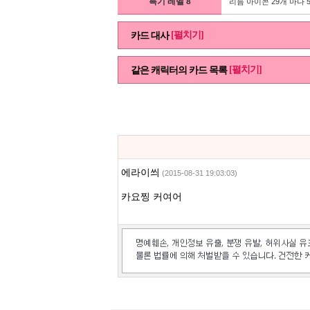
특기 레벨 8
리듬 아이콘 29개 마다 
[펼치기]
카드 대사
[펼치기]
같은 캐릭터의 카드 목록
에라이씌
(2015-08-31 19:03:03)
카요찡 커여어