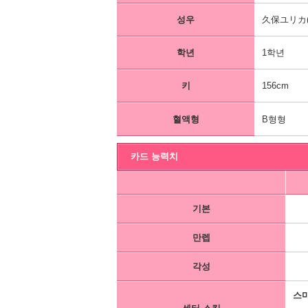
성우
久保ユリカ(
학년
1학년
키
156cm
혈액형
B형형
카드 능력치
기본
만렙
각성
스