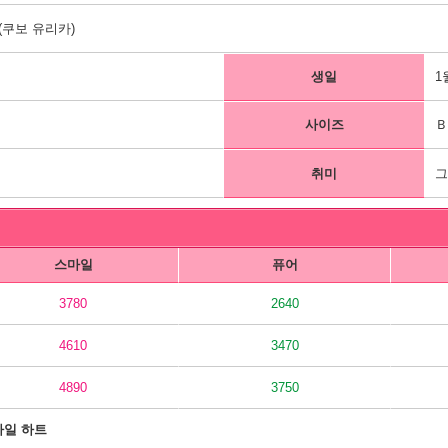
쿠보 유리카)
생일
1
사이즈
Ｂ
취미
스마일
퓨어
3780
2640
4610
3470
4890
3750
마일 하트