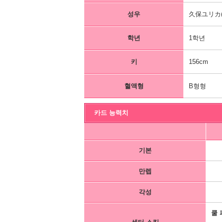
성우
久保ユリカ(
학년
1학년
키
156cm
혈액형
B형형
카드 능력치
기본
만렙
각성
쿨 