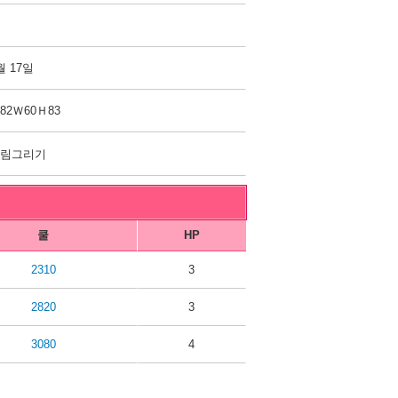
월 17일
82Ｗ60Ｈ83
그림그리기
쿨
HP
2310
3
2820
3
3080
4