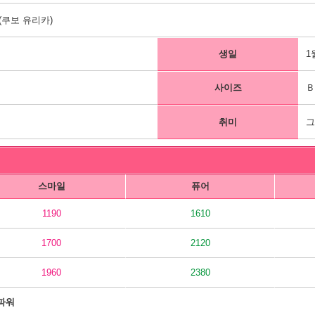
쿠보 유리카)
생일
1
사이즈
Ｂ
취미
스마일
퓨어
1190
1610
1700
2120
1960
2380
파워