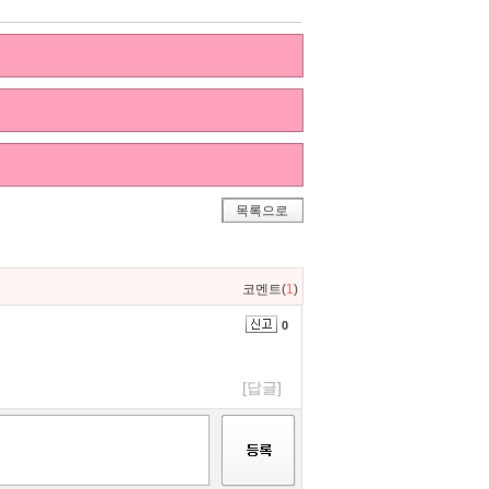
목록으로
코멘트(
1
)
0
[답글]