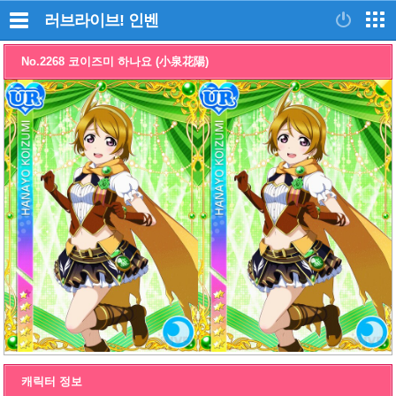
러브라이브!
인벤
No.2268 코이즈미 하나요 (小泉花陽)
캐릭터 정보