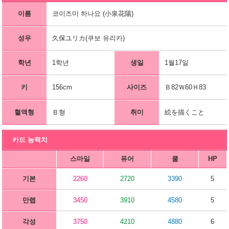
이름
코이즈미 하나요 (小泉花陽)
성우
久保ユリカ(쿠보 유리카)
학년
1학년
생일
1월17일
키
156cm
사이즈
Ｂ82Ｗ60Ｈ83
혈액형
Ｂ형
취미
絵を描くこと
카드 능력치
스마일
퓨어
쿨
HP
기본
2260
2720
3390
5
만렙
3450
3910
4580
5
각성
3750
4210
4880
6