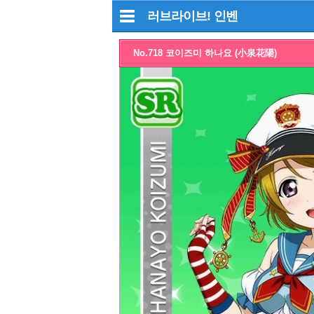
러브라이브!
인벤
No.718 코이즈미 하나요 (小泉花陽)