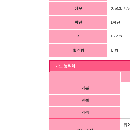
성우
久保ユリカ(
학년
1학년
키
156cm
혈액형
Ｂ형
카드 능력치
기본
만렙
각성
퓨