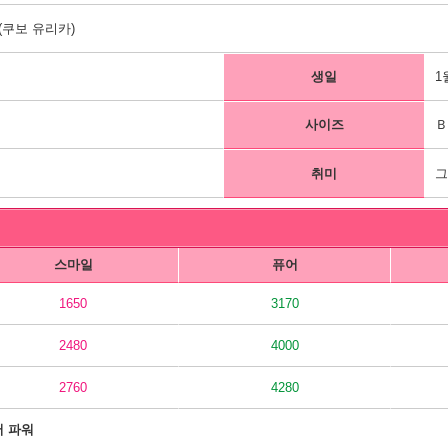
쿠보 유리카)
생일
1
사이즈
Ｂ
취미
그
스마일
퓨어
1650
3170
2480
4000
2760
4280
어 파워