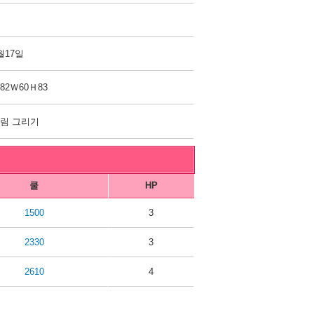
월17일
82Ｗ60Ｈ83
림 그리기
쿨
HP
1500
3
2330
3
2610
4