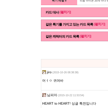
특기 레벨 8
리듬 아이콘 20개 마다 
[펼치기]
카드 대사
[펼치기]
같은 특기를 가지고 있는 카드 목록
[펼치기]
같은 캐릭터의 카드 목록
jiro
(2015-10-26 08:38:38)
어ㅓㅇ 귀여바
님피아
(2015-10-22 11:53:54)
HEART to HEART! 싱글 특전입니다