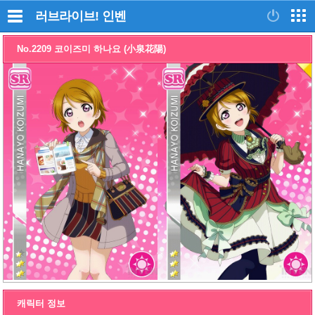
러브라이브!
인벤
No.2209 코이즈미 하나요 (小泉花陽)
캐릭터 정보