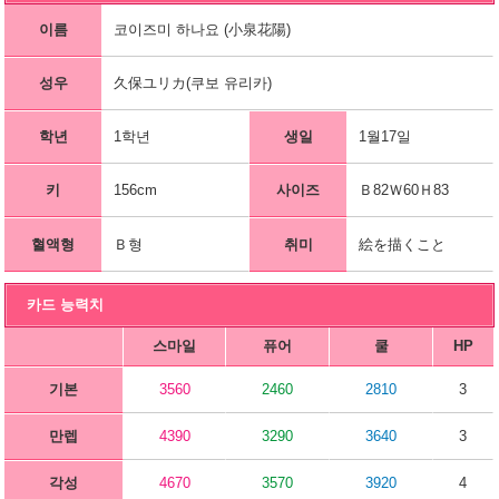
이름
코이즈미 하나요 (小泉花陽)
성우
久保ユリカ(쿠보 유리카)
학년
1학년
생일
1월17일
키
156cm
사이즈
Ｂ82Ｗ60Ｈ83
혈액형
Ｂ형
취미
絵を描くこと
카드 능력치
스마일
퓨어
쿨
HP
기본
3560
2460
2810
3
만렙
4390
3290
3640
3
각성
4670
3570
3920
4