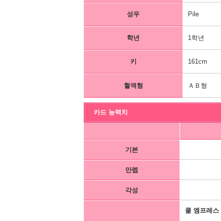
성우
Pile
학년
1학년
키
161cm
혈액형
ＡＢ형
카드 능력치
기본
만렙
각성
쿨 엠프레스