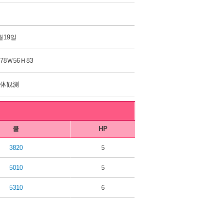
월19일
78Ｗ56Ｈ83
天体観測
쿨
HP
3820
5
5010
5
5310
6