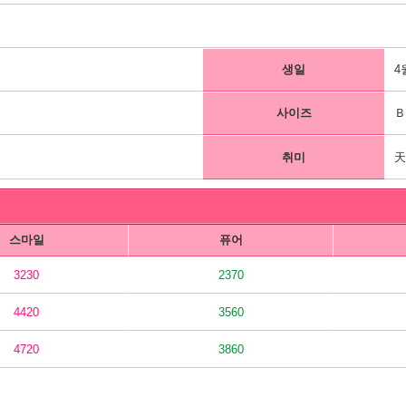
생일
4
사이즈
Ｂ
취미
스마일
퓨어
3230
2370
4420
3560
4720
3860