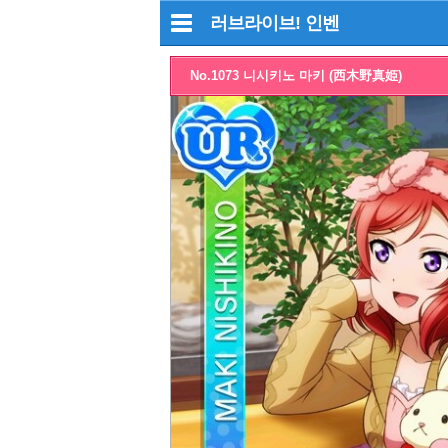
러브라이브!
인벤
No.1073 니시키노 마키 (西木野真姫)