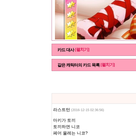
[펼치기]
카드 대사
[펼치기]
같은 캐릭터의 카드 목록
라스트턴
(2016-12-15 02:36:56)
마키가 토끼
토끼하면 니코
페어 울레는 니코?