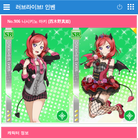
러브라이브!
인벤
No.906 니시키노 마키 (西木野真姫)
캐릭터 정보