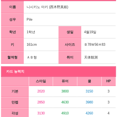
이름
니시키노 마키 (西木野真姫)
성우
Pile
학년
1학년
생일
4월19일
키
161cm
사이즈
Ｂ78Ｗ56Ｈ83
혈액형
ＡＢ형
취미
天体観測
카드 능력치
스마일
퓨어
쿨
HP
기본
2020
3800
3150
3
만렙
2850
4630
3980
3
각성
3130
4910
4260
4