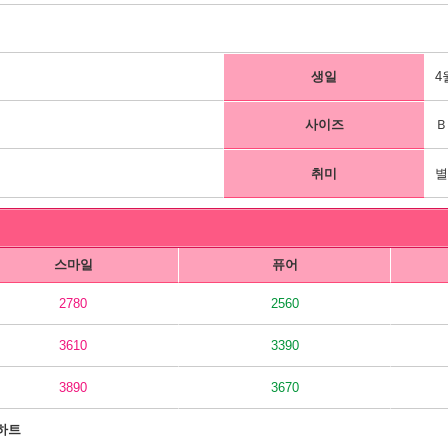
생일
4
사이즈
Ｂ
취미
별
스마일
퓨어
2780
2560
3610
3390
3890
3670
하트