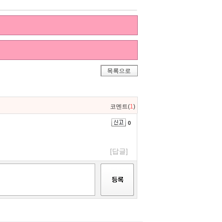
목록으로
코멘트(
1
)
0
[답글]