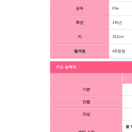
성우
Pile
학년
1학년
키
161cm
혈액형
AB형형
카드 능력치
기본
만렙
각성
쿨 