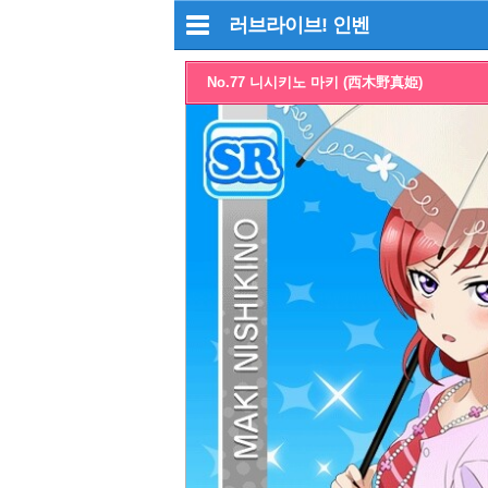
러브라이브!
인벤
No.77 니시키노 마키 (西木野真姫)