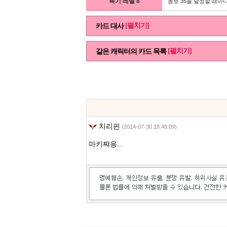
특기 레벨 8
콤보 35을 달성할 때마다
[펼치기]
카드 대사
[펼치기]
같은 캐릭터의 카드 목록
치리핀
(2014-07-30 18:48:09)
마키쨔응...