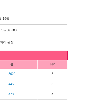
월 19일
78Ｗ56Ｈ83
자리 관찰
쿨
HP
3620
3
4450
3
4730
4