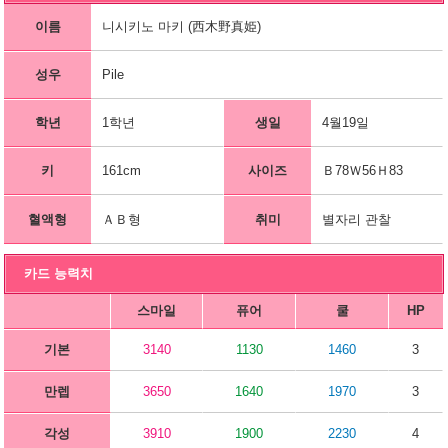
이름
니시키노 마키 (西木野真姫)
성우
Pile
학년
1학년
생일
4월19일
키
161cm
사이즈
Ｂ78Ｗ56Ｈ83
혈액형
ＡＢ형
취미
별자리 관찰
카드 능력치
스마일
퓨어
쿨
HP
기본
3140
1130
1460
3
만렙
3650
1640
1970
3
각성
3910
1900
2230
4