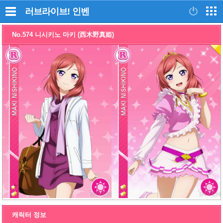
러브라이브!
인벤
No.574 니시키노 마키 (西木野真姫)
캐릭터 정보