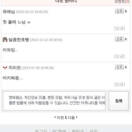
나도 한마디
코멘트(
3
)
유래님
0
(2015-02-13 18:45:34)
첫 울레 느님 ㅠ
[답글]
달콤한호빵
0
(2014-11-12 18:18:54)
카와잉..
[답글]
치리핀
0
(2014-07-30 18:46:35)
마키쨔응...
[답글]
이전
1
다음
로그인
PC화면
퀵링크
설정