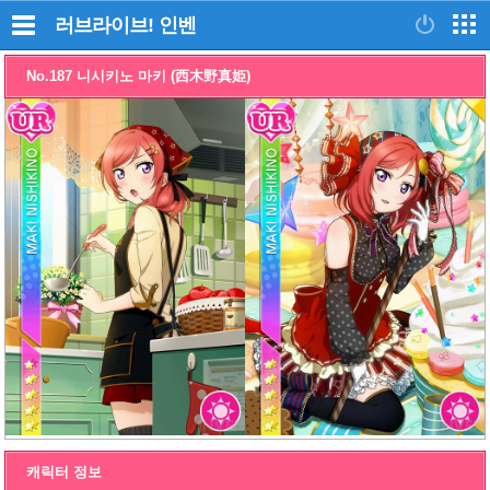
러브라이브!
인벤
No.187 니시키노 마키 (西木野真姫)
캐릭터 정보