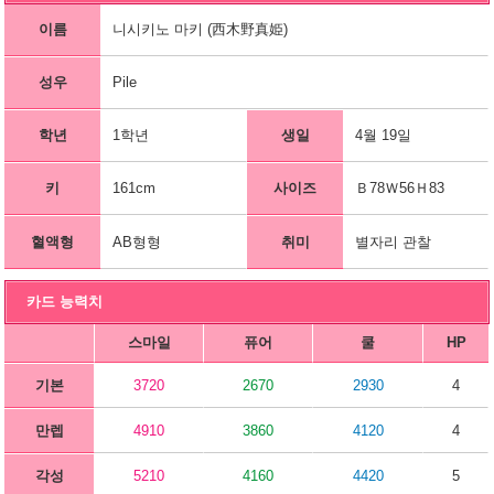
이름
니시키노 마키 (西木野真姫)
성우
Pile
학년
1학년
생일
4월 19일
키
161cm
사이즈
Ｂ78Ｗ56Ｈ83
혈액형
AB형형
취미
별자리 관찰
카드 능력치
스마일
퓨어
쿨
HP
기본
3720
2670
2930
4
만렙
4910
3860
4120
4
각성
5210
4160
4420
5