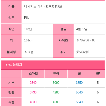
이름
니시키노 마키 (西木野真姫)
성우
Pile
학년
1학년
생일
4월19일
키
161cm
사이즈
Ｂ78Ｗ56Ｈ83
혈액형
ＡＢ형
취미
天体観測
카드 능력치
스마일
퓨어
쿨
HP
기본
2540
3090
3850
5
만렙
3730
4280
5040
5
각성
4030
4580
5340
6