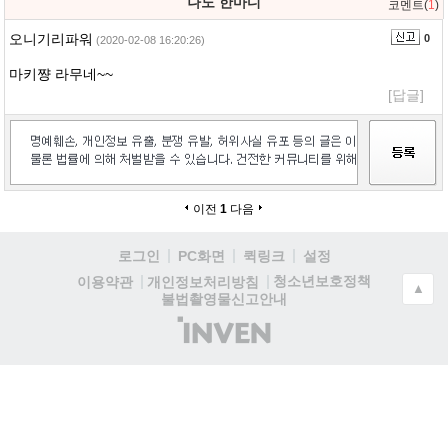
나도 한마디
코멘트(
1
)
오니기리파워
0
(2020-02-08 16:20:26)
마키쨩 라무네~~
[답글]
이전
1
다음
로그인
PC화면
퀵링크
설정
청소년보호정책
이용약관
개인정보처리방침
▲
불법촬영물신고안내
(주)
인
벤