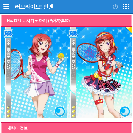
러브라이브!
인벤
No.1171 니시키노 마키 (西木野真姫)
캐릭터 정보