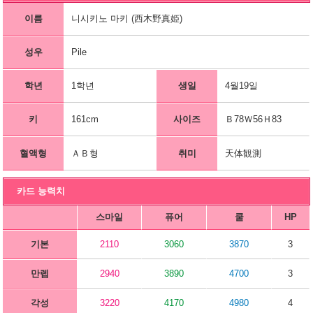
이름
니시키노 마키 (西木野真姫)
성우
Pile
학년
1학년
생일
4월19일
키
161cm
사이즈
Ｂ78Ｗ56Ｈ83
혈액형
ＡＢ형
취미
天体観測
카드 능력치
스마일
퓨어
쿨
HP
기본
2110
3060
3870
3
만렙
2940
3890
4700
3
각성
3220
4170
4980
4