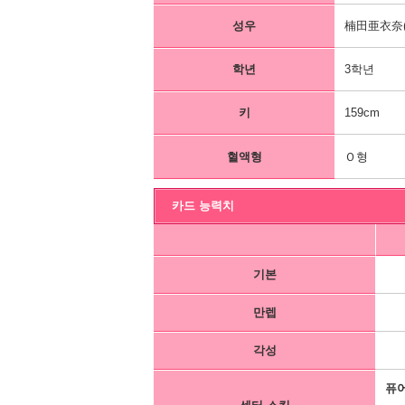
성우
楠田亜衣奈(
학년
3학년
키
159cm
혈액형
Ｏ형
카드 능력치
기본
만렙
각성
퓨