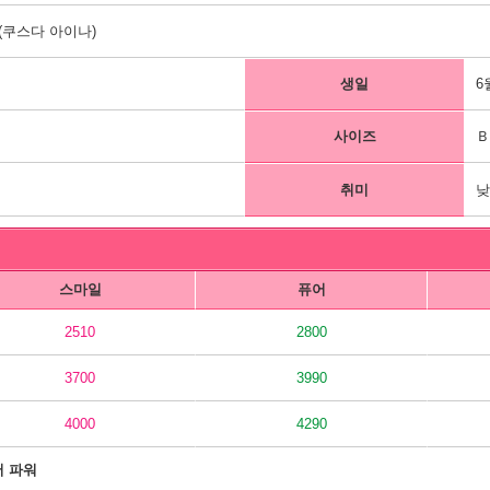
쿠스다 아이나)
생일
6
사이즈
Ｂ
취미
낮
스마일
퓨어
2510
2800
3700
3990
4000
4290
어 파워