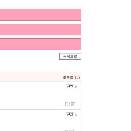
목록으로
코멘트(
15
)
0
[답글]
0