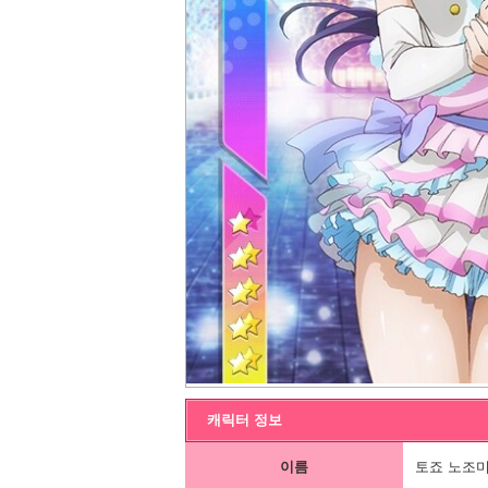
캐릭터 정보
이름
토죠 노조미