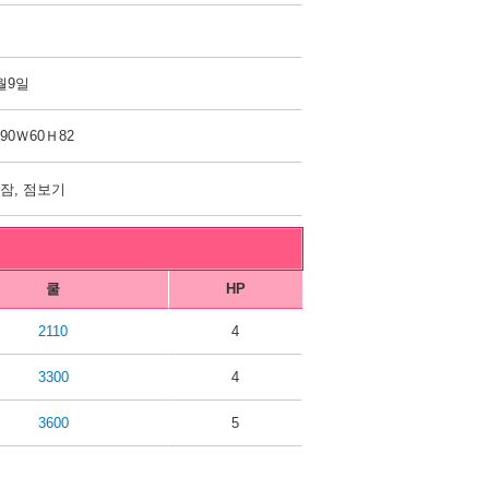
월9일
90Ｗ60Ｈ82
잠, 점보기
쿨
HP
2110
4
3300
4
3600
5