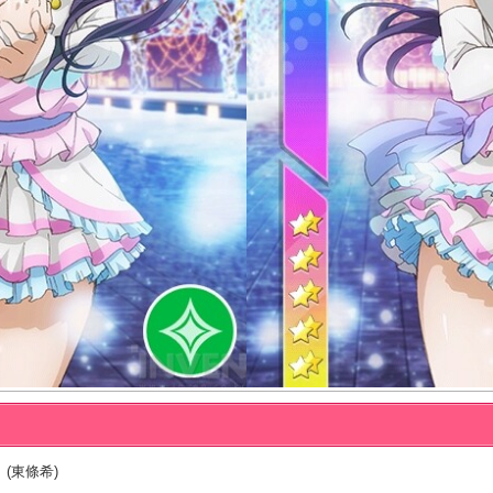
 (東條希)