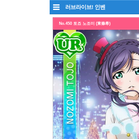
러브라이브!
인벤
No.450 토죠 노조미 (東條希)