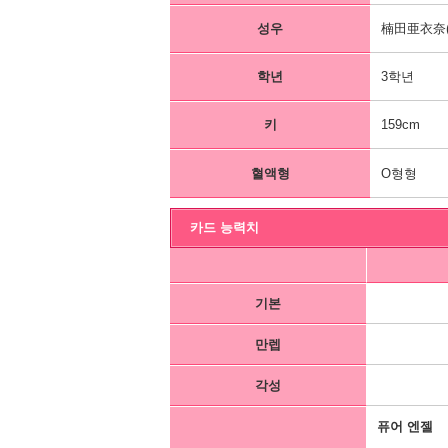
성우
楠田亜衣奈(
학년
3학년
키
159cm
혈액형
O형형
카드 능력치
기본
만렙
각성
퓨어 엔젤