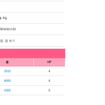
월 9일
90Ｗ60Ｈ82
잠, 점 보기
쿨
HP
2810
4
4000
4
4300
5