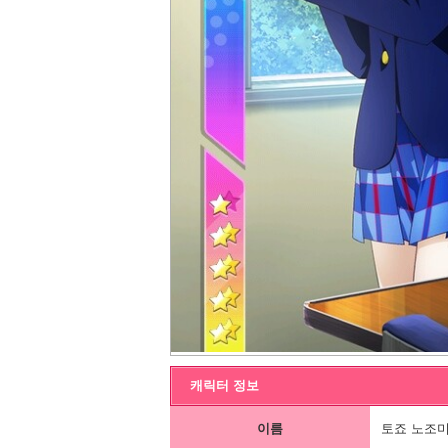
캐릭터 정보
이름
토죠 노조미