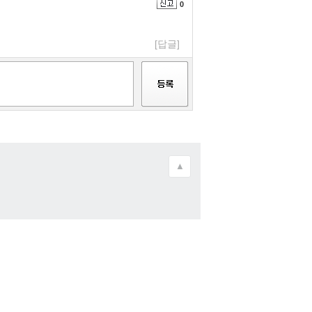
0
[답글]
▲