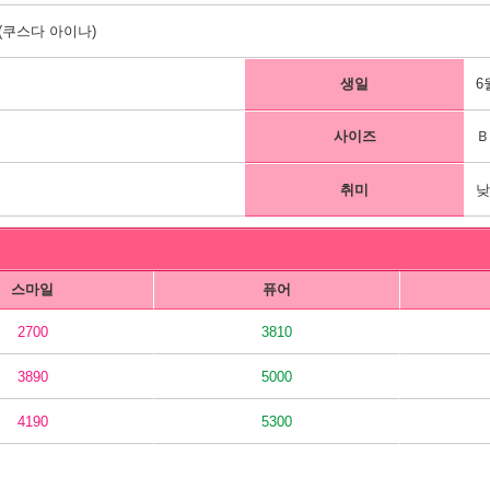
쿠스다 아이나)
생일
6
사이즈
Ｂ
취미
낮
스마일
퓨어
2700
3810
3890
5000
4190
5300