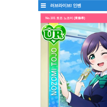
러브라이브!
인벤
No.101 토죠 노조미 (東條希)