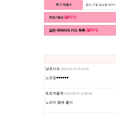
특기 레벨 8
콤보 17을 달성할 때마다
[펼치기]
카드 대사
[펼치기]
같은 캐릭터의 카드 목록
냥코시프
(2015-03-22 10:15:16)
노조밍♥♥♥♥♥♥
토죠저팔계
(2014-09-27 16:58:30)
노조미 몸매 좋다