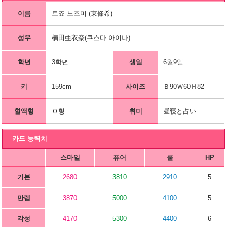
이름
토죠 노조미 (東條希)
성우
楠田亜衣奈(쿠스다 아이나)
학년
3학년
생일
6월9일
키
159cm
사이즈
Ｂ90Ｗ60Ｈ82
혈액형
Ｏ형
취미
昼寝と占い
카드 능력치
스마일
퓨어
쿨
HP
기본
2680
3810
2910
5
만렙
3870
5000
4100
5
각성
4170
5300
4400
6