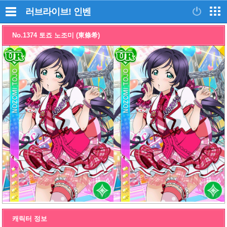
러브라이브!
인벤
No.1374 토죠 노조미 (東條希)
캐릭터 정보