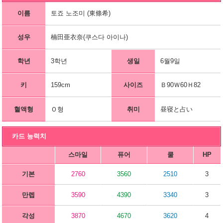
이름
토죠 노조미 (東條希)
성우
楠田亜衣奈(쿠스다 아이나)
학년
3학년
생일
6월9일
키
159cm
사이즈
Ｂ90Ｗ60Ｈ82
혈액형
Ｏ형
취미
昼寝と占い
카드 능력치
스마일
퓨어
쿨
HP
기본
2760
3560
2510
3
만렙
3590
4390
3340
3
각성
3870
4670
3620
4