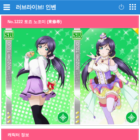
러브라이브!
인벤
No.1222 토죠 노조미 (東條希)
캐릭터 정보