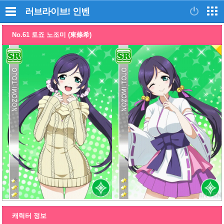
러브라이브!
인벤
No.61 토죠 노조미 (東條希)
캐릭터 정보