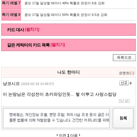
특기 레벨 7
콤보 17을 달성할 때마다 48% 확률로 판정이 6초 강화
특기 레벨 8
콤보 17을 달성할 때마다 50% 확률로 판정이 6.5초 강화
[펼치기]
카드 대사
[펼치기]
같은 캐릭터의 카드 목록
목록으로
나도 한마디
코멘트(
1
)
냥코시프
0
(2016-02-18 14:49:57)
이 논땅님은 각성전이 초카와잉인듯... 헿 이뿌고 사랑스럽당
[답글]
이전
1
다음