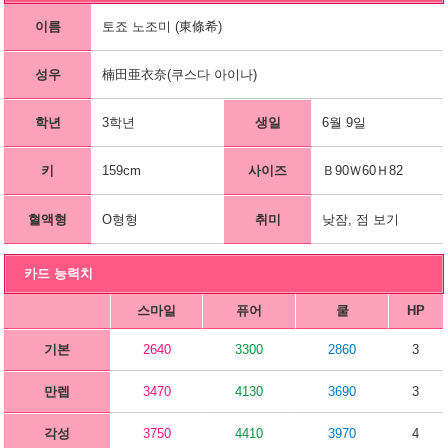
이름
토죠 노조미 (東條希)
성우
楠田亜衣奈(쿠스다 아이나)
학년
3학년
생일
6월 9일
키
159cm
사이즈
Ｂ90Ｗ60Ｈ82
혈액형
O형형
취미
낮잠, 점 보기
카드 능력치
스마일
퓨어
쿨
HP
기본
2640
3300
2860
3
만렙
3470
4130
3690
3
각성
3750
4410
3970
4