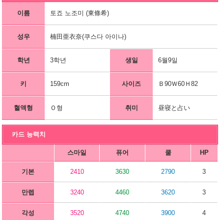
이름
토죠 노조미 (東條希)
성우
楠田亜衣奈(쿠스다 아이나)
학년
3학년
생일
6월9일
키
159cm
사이즈
Ｂ90Ｗ60Ｈ82
혈액형
Ｏ형
취미
昼寝と占い
카드 능력치
스마일
퓨어
쿨
HP
기본
2410
3630
2790
3
만렙
3240
4460
3620
3
각성
3520
4740
3900
4