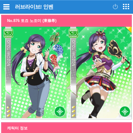
러브라이브!
인벤
No.876 토죠 노조미 (東條希)
캐릭터 정보