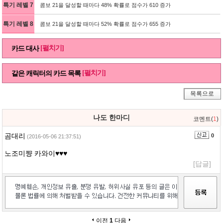
특기 레벨 7
콤보 21을 달성할 때마다 48% 확률로 점수가 610 증가
특기 레벨 8
콤보 21을 달성할 때마다 52% 확률로 점수가 655 증가
[펼치기]
카드 대사
[펼치기]
같은 캐릭터의 카드 목록
목록으로
나도 한마디
코멘트(
1
)
곰대리
0
(2016-05-06 21:37:51)
노조미쨩 카와이♥♥♥
[답글]
이전
1
다음