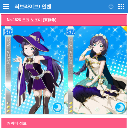
러브라이브!
인벤
No.1826 토죠 노조미 (東條希)
캐릭터 정보