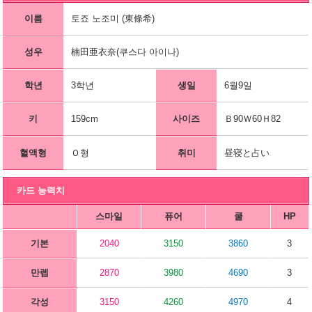
이름
토죠 노조미 (東條希)
성우
楠田亜衣奈(쿠스다 아이나)
학년
3학년
생일
6월9일
키
159cm
사이즈
Ｂ90Ｗ60Ｈ82
혈액형
Ｏ형
취미
昼寝と占い
카드 능력치
스마일
퓨어
쿨
HP
기본
2040
3150
3860
3
만렙
2870
3980
4690
3
각성
3150
4260
4970
4