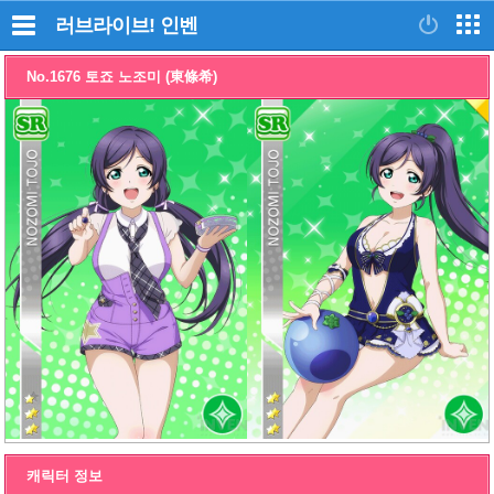
러브라이브!
인벤
No.1676 토죠 노조미 (東條希)
캐릭터 정보