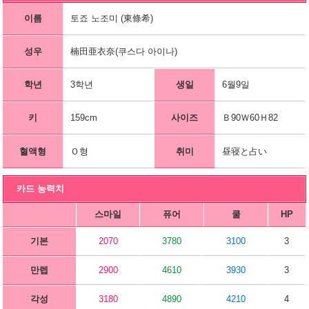
이름
토죠 노조미 (東條希)
성우
楠田亜衣奈(쿠스다 아이나)
학년
3학년
생일
6월9일
키
159cm
사이즈
Ｂ90Ｗ60Ｈ82
혈액형
Ｏ형
취미
昼寝と占い
카드 능력치
스마일
퓨어
쿨
HP
기본
2070
3780
3100
3
만렙
2900
4610
3930
3
각성
3180
4890
4210
4